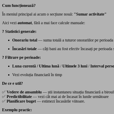
Cum funcționează?
În meniul principal ai acum o secțiune nouă:
"Sumar activitate"
Aici vezi
automat
, fără a mai face calcule manuale:
? Statistici generale:
Onorariu total
— suma totală a tuturor onorariilor pe perioada 
Încasări totale
— câți bani au fost efectiv încasați pe perioada 
? Filtrare pe perioade:
Luna curentă / Ultima lună
/
Ultimele 3 luni
/
Interval pers
Vezi evoluția financiară în timp
De ce e util?
✅
Vedere de ansamblu
— știi instantaneu situația financiară a biroul
✅
Predictibilitate
— vezi cât mai ai de încasat în lunile următoare
✅
Planificare buget
— estimezi încasările viitoare.
Exemplu practic: