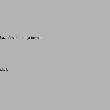
 baza dosarelor deja încasate.
idică.