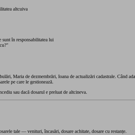
itatea altcuiva
sunt în responsabilitatea lui
scu?"
bulări, Maria de dezmembrări, Ioana de actualizări cadastrale. Când adau
sarele pe care le gestionează.
cediu sau dacă dosarul e preluat de altcineva.
sarele tale — venituri, încasări, dosare achitate, dosare cu restanțe.