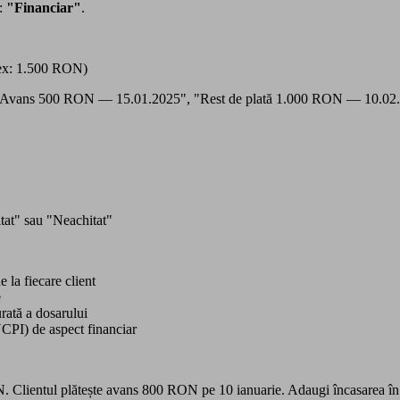
ă:
"Financiar"
.
e ex: 1.500 RON)
 ex: "Avans 500 RON — 15.01.2025", "Rest de plată 1.000 RON — 10.02
itat" sau "Neachitat"
e la fiecare client
e
urată a dosarului
CPI) de aspect financiar
. Clientul plătește avans 800 RON pe 10 ianuarie. Adaugi încasarea în e