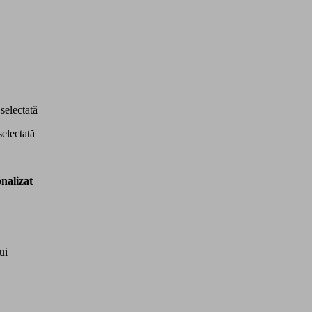
selectată
selectată
onalizat
ui