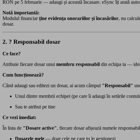
RON pe 5 februarie — adaugi și această încasare. eSync îți arată aut
Notă importantă:
Modulul financiar
ține evidența onorariilor și încasărilor
, nu calcul
dosar.
2. ? Responsabil dosar
Ce face?
Atribuie fiecare dosar unui
membru responsabil
din echipa ta — idea
Cum funcționează?
Când adaugi sau editezi un dosar, ai acum câmpul
"Responsabil"
und
Unul dintre membrii echipei (pe care îi adaugi în setările contul
Sau te atribui pe tine
Ce vezi imediat:
În lista de
"Dosare active"
, fiecare dosar afișează numele responsabilu
Dosarele mele
— doar cele pe care tu le gestionezi