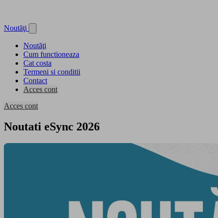
Noutăţi
Noutăţi
Cum functioneaza
Cat costa
Termeni si conditii
Contact
Acces cont
Creeaza cont
Acces cont
Creeaza cont
Noutati eSync 2026