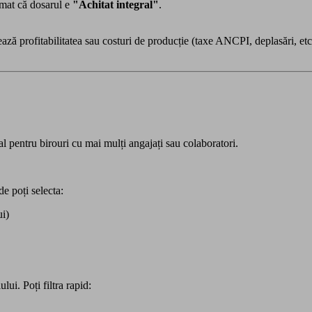
omat că dosarul e
"Achitat integral"
.
ează profitabilitatea sau costuri de producție (taxe ANCPI, deplasări, etc
l pentru birouri cu mai mulți angajați sau colaboratori.
e poți selecta:
ui)
lui. Poți filtra rapid: