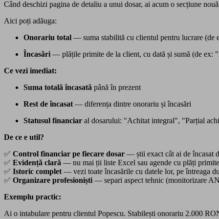
Când deschizi pagina de detaliu a unui dosar, ai acum o secțiune nou
Aici poți adăuga:
Onorariu total
— suma stabilită cu clientul pentru lucrare (d
Încasări
— plățile primite de la client, cu dată și sumă (de
Ce vezi imediat:
Suma totală încasată
până în prezent
Rest de încasat
— diferența dintre onorariu și încasări
Statusul financiar
al dosarului: "Achitat integral", "Parțial ach
De ce e util?
✅
Control financiar pe fiecare dosar
— știi exact cât ai de încasat d
✅
Evidență clară
— nu mai ții liste Excel sau agende cu plăți primit
✅
Istoric complet
— vezi toate încasările cu datele lor, pe întreaga d
✅
Organizare profesioniști
— separi aspect tehnic (monitorizare AN
Exemplu practic:
Ai o intabulare pentru clientul Popescu. Stabilești onorariu 2.000 RON