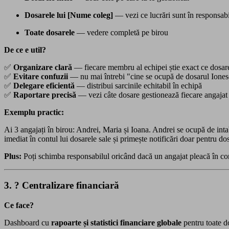
Dosarele lui [Nume coleg]
— vezi ce lucrări sunt în responsabil
Toate dosarele
— vedere completă pe birou
De ce e util?
✅
Organizare clară
— fiecare membru al echipei știe exact ce dosare 
✅
Evitare confuzii
— nu mai întrebi "cine se ocupă de dosarul Ione
✅
Delegare eficientă
— distribui sarcinile echitabil în echipă
✅
Raportare precisă
— vezi câte dosare gestionează fiecare angajat
Exemplu practic:
Ai 3 angajați în birou: Andrei, Maria și Ioana. Andrei se ocupă de inta
imediat în contul lui dosarele sale și primește notificări doar pentru do
Plus:
Poți schimba responsabilul oricând dacă un angajat pleacă în con
3. ? Centralizare financiară
Ce face?
Dashboard cu
rapoarte și statistici financiare globale
pentru toate do