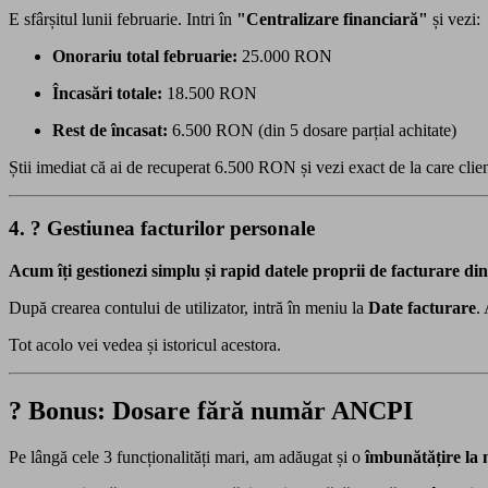
E sfârșitul lunii februarie. Intri în
"Centralizare financiară"
și vezi:
Onorariu total februarie:
25.000 RON
Încasări totale:
18.500 RON
Rest de încasat:
6.500 RON (din 5 dosare parțial achitate)
Știi imediat că ai de recuperat 6.500 RON și vezi exact de la care clienț
4. ? Gestiunea facturilor personale
Acum îți gestionezi simplu și rapid datele proprii de facturare din
După crearea contului de utilizator, intră în meniu la
Date facturare
.
Tot acolo vei vedea și istoricul acestora.
? Bonus: Dosare fără număr ANCPI
Pe lângă cele 3 funcționalități mari, am adăugat și o
îmbunătățire la 